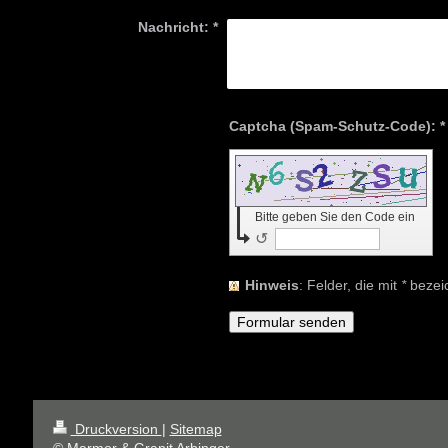
Nachricht:
*
Captcha (Spam-Schutz-Code): *
Bitte geben Sie den Code ein
↺
Hinweis
: Felder, die mit
*
bezeic
Druckversion
|
Sitemap